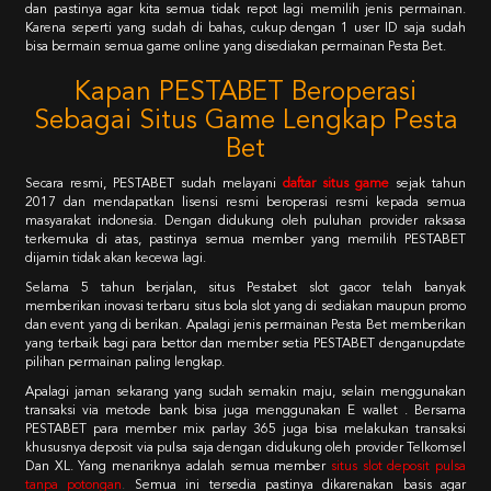
dan pastinya agar kita semua tidak repot lagi memilih jenis permainan.
Karena seperti yang sudah di bahas, cukup dengan 1 user ID saja sudah
bisa bermain semua game online yang disediakan permainan Pesta Bet.
Kapan PESTABET Beroperasi
Sebagai Situs Game Lengkap Pesta
Bet
Secara resmi, PESTABET sudah melayani
daftar situs game
sejak tahun
2017 dan mendapatkan lisensi resmi beroperasi resmi kepada semua
masyarakat indonesia. Dengan didukung oleh puluhan provider raksasa
terkemuka di atas, pastinya semua member yang memilih PESTABET
dijamin tidak akan kecewa lagi.
Selama 5 tahun berjalan, situs Pestabet slot gacor telah banyak
memberikan inovasi terbaru situs bola slot yang di sediakan maupun promo
dan event yang di berikan. Apalagi jenis permainan Pesta Bet memberikan
yang terbaik bagi para bettor dan member setia PESTABET denganupdate
pilihan permainan paling lengkap.
Apalagi jaman sekarang yang sudah semakin maju, selain menggunakan
transaksi via metode bank bisa juga menggunakan E wallet . Bersama
PESTABET para member mix parlay 365 juga bisa melakukan transaksi
khususnya deposit via pulsa saja dengan didukung oleh provider Telkomsel
Dan XL. Yang menariknya adalah semua member
situs slot deposit pulsa
tanpa potongan
.
Semua ini tersedia pastinya dikarenakan basis agar