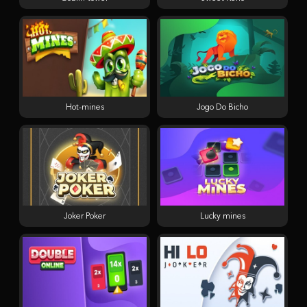
Hot-mines
Jogo Do Bicho
Joker Poker
Lucky mines