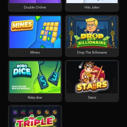
Double Online
Hilo Joker
Mines
Drop The Billionaire
Robo dice
Stairs