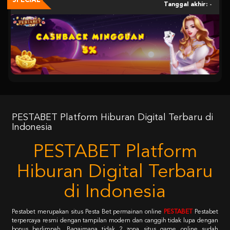
SPECIAL
Tanggal akhir:
-
PESTABET Platform Hiburan Digital Terbaru di
Indonesia
PESTABET Platform
Hiburan Digital Terbaru
di Indonesia
Pestabet merupakan situs Pesta Bet permainan online
PESTABET
Pestabet
terpercaya resmi dengan tampilan modern dan canggih tidak lupa dengan
bonus berlimpah. Bagaimana tidak ? zona situs game online sudah