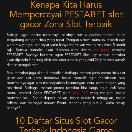
Kenapa Kita Harus
Mempercayai PESTABET slot
gacor Zona Slot Terbaik
Sebagai agen online terpercaya pastinya semua pecinta taruhan harus
bergabung dengan situs yang tepat. Dengan sistem transaksi deposit dan
withdraw yang super cepat yaitu hanya memakan waktu maksimal 5 menit
saja. Semua transaksi akan diproses oleh sistem
slot gacor
bersama
PESTABET. Pastinya bersama agen PESTABET Slot juga semua member
akan dipandu langsung oleh costumer service yang aktif 24 jam serta ramah
dan berpengalaman.
Para member juga akan di tawarkan berbagai macam jenis promo situs slot
gacor dan slot gacor indonesia bonus menarik agar membantu para
membernya agar bisa mendapatkan keuntungan serta kemenangan yang
maksimal. Berbagai macam promo tersebut bisa langsung di cek pada
menu promosi Agen PESTABET situs
bola 365
yang meliputi bonus
member baru. Bonus deposit harian, bonus cashback mingguan, bonus
refferal, dan berbagai macam Event Menarik yang bisa di klaim setiap
harinya !
10 Daftar Situs Slot Gacor
Terbaik Indonesia Game