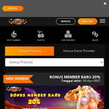
×
UNDUH
MASUK
DAFTAR
HOT GAMES
SLOTS
LIVE CASINO
RACE
Semua Promosi
Semua Event Provider
BONUS MEMBER BARU 20%
NEW MEMBER
Tanggal akhir:
30-Apr-2027