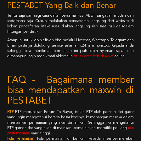
PESTABET Yang Baik dan Benar
Tentu saja dari segi cara daftar bersama PESTABET sangatlah mudah dan
sederhana saja. Cukup melakukan pendaftaran langsung dari website di
kolom pendaftaran. Maka user id akan langsung siap saat itu juga (dalam
hitungan per detik).
Ataupun untuk lebih efisien bisa melalui Livechat, Whatsapp, Telegram dan
Email pastinya didukung service selama 1x24 jam nonstop. Kepada anda
sehingga bisa menikmati permainan ini jauh lebih nyaman kapan dan
dimanapun ingin menikmati aldernalin
situs game bola dan slot
online.
FAQ - Bagaimana member
bisa mendapatkan maxwin di
PESTABET
RTP
RTP merupakan Return To Player, istilah RTP oleh pemain slot gacor
yang ingin mengetahui berapa besar kecilnya kemenangan mereka dalam
memainkan permainan yang akan dimainkan. Sehingga jika mengetahui
RTP games slot yang akan di mainkan, pemain akan memiliki peluang
slot
pasti menang
yang tinggi.
Pola Permainan
Pola permainan di berikan kepada member-member