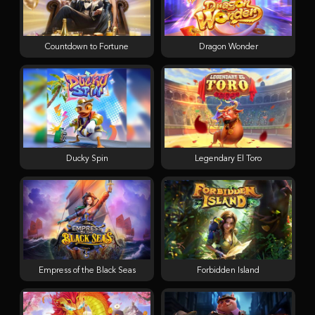
Countdown to Fortune
Dragon Wonder
Ducky Spin
Legendary El Toro
Empress of the Black Seas
Forbidden Island