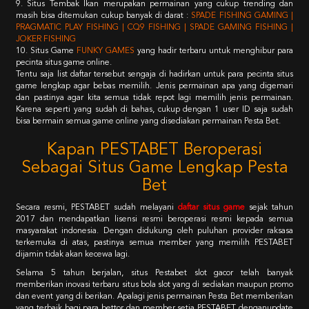
9. Situs Tembak Ikan merupakan permainan yang cukup trending dan
masih bisa ditemukan cukup banyak di darat :
SPADE FISHING GAMING |
PRAGMATIC PLAY FISHING | CQ9 FISHING | SPADE GAMING FISHING |
JOKER FISHING
10. Situs Game
FUNKY GAMES
yang hadir terbaru untuk menghibur para
pecinta situs game online.
Tentu saja list daftar tersebut sengaja di hadirkan untuk para pecinta situs
game lengkap agar bebas memilih. Jenis permainan apa yang digemari
dan pastinya agar kita semua tidak repot lagi memilih jenis permainan.
Karena seperti yang sudah di bahas, cukup dengan 1 user ID saja sudah
bisa bermain semua game online yang disediakan permainan Pesta Bet.
Kapan PESTABET Beroperasi
Sebagai Situs Game Lengkap Pesta
Bet
Secara resmi, PESTABET sudah melayani
daftar situs game
sejak tahun
2017 dan mendapatkan lisensi resmi beroperasi resmi kepada semua
masyarakat indonesia. Dengan didukung oleh puluhan provider raksasa
terkemuka di atas, pastinya semua member yang memilih PESTABET
dijamin tidak akan kecewa lagi.
Selama 5 tahun berjalan, situs Pestabet slot gacor telah banyak
memberikan inovasi terbaru situs bola slot yang di sediakan maupun promo
dan event yang di berikan. Apalagi jenis permainan Pesta Bet memberikan
yang terbaik bagi para bettor dan member setia PESTABET denganupdate