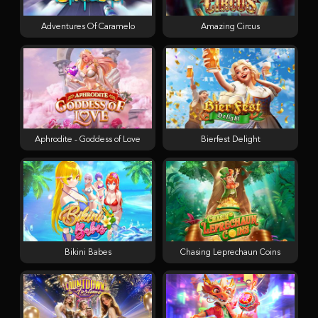
Adventures Of Caramelo
Amazing Circus
Aphrodite - Goddess of Love
Bierfest Delight
Bikini Babes
Chasing Leprechaun Coins