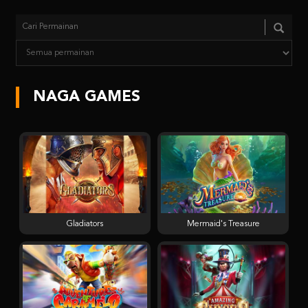
NAGA GAMES
Gladiators
Mermaid's Treasure