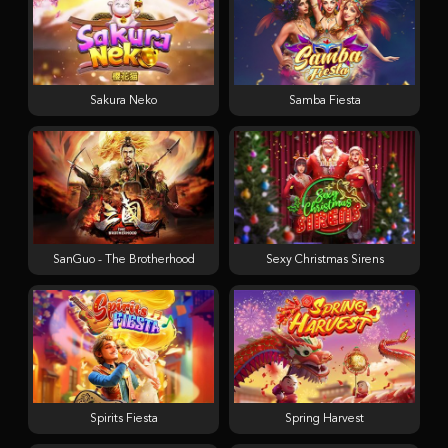
Sakura Neko
Samba Fiesta
SanGuo - The Brotherhood
Sexy Christmas Sirens
Spirits Fiesta
Spring Harvest