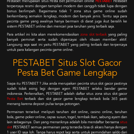
Pestabet merupakan situs Pesta Bet permainan online
PESTABET
Pestabet
terpercaya resmi dengan tampilan modern dan canggih tidak lupa dengan
bonus berlimpah. Bagaimana tidak ? zona situs game online sudah
berkembang semakin lengkap, modern dan banyak jenis. Tentu saja para
pecinta game yang awalnya hanya bermain di darat juga ikut beralih ke
sistem PESTABET online dan mencari jasa taruhan yang terbaik saja.
Para artikel ini kita akan merekomendasikan
zona slot terbaik
yang paling
banyak peminat serta sudah dipercayai oleh ribuan member aktif.
Langsung saja saat ini yaitu PESTABET yang paling terbaik dan terpercaya
untuk para kalangan pecinta game online.
PESTABET Situs Slot Gacor
Pesta Bet Game Lengkap
Siapa itu PESTABET ? Jika anda merupakan pecinta situs slot gacor pastinya
sudah tidak asing lagi dengan agen PESTABET selaku bandar game
indonesia. Perkenalkan, PESTABET adalah daftar situs zona situs slot gacor
Pesta Bet
terbaik dan slot gacor game lengkap terbaik bola 365 pasti
menang karena deposit pulsa tanpa potongan.
Permainan tersebut meliputi taruhan slot online, casino online, taruhan
bola, game poker online, capsa susun, togel, tembak ikan, sabung ayam dan
lain sebagainya. Dan yang menariknya adalah bila mendaftar bersama
situs
slot
PESTABET semua permainan yang tersedia bisa di akses hanya dengan
1 user ID saja loh. Tanpa harus repot lagi serta untuk pemindahan saldo dari