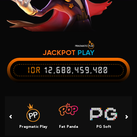
JACKPOT
PLAY
IDR
12,680,457,223
Pragmatic Play
Fat Panda
PG Soft
Slot