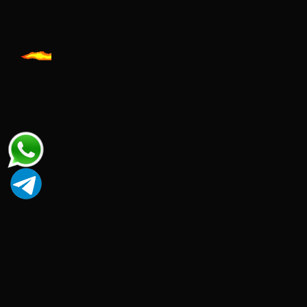
PESTABET Platform Hiburan Digital Terbaru di
NEX4D
Indonesia
PESTABET Platform
MAIN
Hiburan Digital Terbaru di
Indonesia
PESTABET Aplikasi Mobile
Jangan tampilkan lagi hari ini
Pestabet merupakan situs Pesta Bet permainan online
PESTABET
Pestabet
terpercaya resmi dengan tampilan modern dan canggih tidak lupa dengan bonus
berlimpah. Bagaimana tidak ? zona situs game online sudah berkembang semakin
lengkap, modern dan banyak jenis. Tentu saja para pecinta game yang awalnya hanya
bermain di darat juga ikut beralih ke sistem PESTABET online dan mencari jasa
taruhan yang terbaik saja.
Para artikel ini kita akan merekomendasikan
zona slot terbaik
yang paling banyak
peminat serta sudah dipercayai oleh ribuan member aktif. Langsung saja saat ini yaitu
Beranda
Promosi
Depo/WD
Live Chat
Akun Saya
PESTABET yang paling terbaik dan terpercaya untuk para kalangan pecinta game