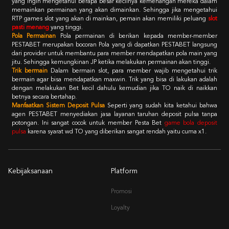
yang ingin mengetahui berapa besar kecilnya kemenangan mereka dalam
memainkan permainan yang akan dimainkan. Sehingga jika mengetahui
RTP games slot yang akan di mainkan, pemain akan memiliki peluang
slot
pasti menang
yang tinggi.
Pola Permainan
Pola permainan di berikan kepada member-member
PESTABET merupakan bocoran Pola yang di dapatkan PESTABET langsung
dari provider untuk membantu para member mendapatkan pola main yang
jitu. Sehingga kemungkinan JP ketika melakukan permainan akan tinggi.
Trik bermain
Dalam bermain slot, para member wajib mengetahui trik
bermain agar bisa mendapatkan maxwin. Trik yang bisa di lakukan adalah
dengan melakukan Bet kecil dahulu kemudian jika TO naik di naikkan
betnya secara bertahap.
Manfaatkan Sistem Deposit Pulsa
Seperti yang sudah kita ketahui bahwa
agen PESTABET menyediakan jasa layanan taruhan deposit pulsa tanpa
potongan. Ini sangat cocok untuk member Pesta Bet
game bola deposit
pulsa
karena syarat wd TO yang diberikan sangat rendah yaitu cuma x1.
Kebijaksanaan
Platform
Promosi
Loyalty