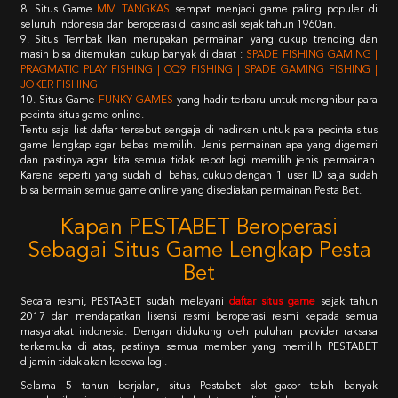
8. Situs Game
MM TANGKAS
sempat menjadi game paling populer di
seluruh indonesia dan beroperasi di casino asli sejak tahun 1960an.
9. Situs Tembak Ikan merupakan permainan yang cukup trending dan
masih bisa ditemukan cukup banyak di darat :
SPADE FISHING GAMING |
PRAGMATIC PLAY FISHING | CQ9 FISHING | SPADE GAMING FISHING |
JOKER FISHING
10. Situs Game
FUNKY GAMES
yang hadir terbaru untuk menghibur para
pecinta situs game online.
Tentu saja list daftar tersebut sengaja di hadirkan untuk para pecinta situs
game lengkap agar bebas memilih. Jenis permainan apa yang digemari
dan pastinya agar kita semua tidak repot lagi memilih jenis permainan.
Karena seperti yang sudah di bahas, cukup dengan 1 user ID saja sudah
bisa bermain semua game online yang disediakan permainan Pesta Bet.
Kapan PESTABET Beroperasi
Sebagai Situs Game Lengkap Pesta
Bet
Secara resmi, PESTABET sudah melayani
daftar situs game
sejak tahun
2017 dan mendapatkan lisensi resmi beroperasi resmi kepada semua
masyarakat indonesia. Dengan didukung oleh puluhan provider raksasa
terkemuka di atas, pastinya semua member yang memilih PESTABET
dijamin tidak akan kecewa lagi.
Selama 5 tahun berjalan, situs Pestabet slot gacor telah banyak