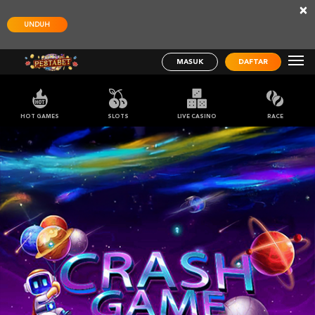
×
UNDUH
MASUK
DAFTAR
HOT GAMES
SLOTS
LIVE CASINO
RACE