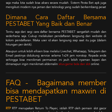
saja maka kita sudah bisa akses secara mudah. Sistem Pesta Bet apk juga
mengikuti modern nya jaman dan teknologi yang sudah berkembang pesat
Dimana Cara Daftar Bersama
PESTABET Yang Baik dan Benar
Tentu saja dari segi cara daftar bersama PESTABET sangatlah mudah dan
sederhana saja. Cukup melakukan pendaftaran langsung dari website di
kolom pendaftaran. Maka user id akan langsung siap saat itu juga (dalam
hitungan per detik).
Ataupun untuk lebih efisien bisa melalui Livechat, Whatsapp, Telegram dan
Email pastinya didukung service selama 1x24 jam nonstop. Kepada anda
sehingga bisa menikmati permainan ini jauh lebih nyaman kapan dan
dimanapun ingin menikmati aldernalin
situs game bola dan slot
online.
FAQ - Bagaimana member
bisa mendapatkan maxwin di
PESTABET
RTP
RTP merupakan Return To Player, istilah RTP oleh pemain slot gacor