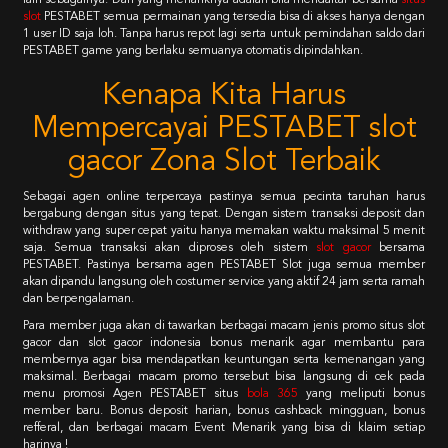
slot
PESTABET semua permainan yang tersedia bisa di akses hanya dengan
1 user ID saja loh. Tanpa harus repot lagi serta untuk pemindahan saldo dari
PESTABET game yang berlaku semuanya otomatis dipindahkan.
Kenapa Kita Harus
Mempercayai PESTABET slot
gacor Zona Slot Terbaik
Sebagai agen online terpercaya pastinya semua pecinta taruhan harus
bergabung dengan situs yang tepat. Dengan sistem transaksi deposit dan
withdraw yang super cepat yaitu hanya memakan waktu maksimal 5 menit
saja. Semua transaksi akan diproses oleh sistem
slot gacor
bersama
PESTABET. Pastinya bersama agen PESTABET Slot juga semua member
akan dipandu langsung oleh costumer service yang aktif 24 jam serta ramah
dan berpengalaman.
Para member juga akan di tawarkan berbagai macam jenis promo situs slot
gacor dan slot gacor indonesia bonus menarik agar membantu para
membernya agar bisa mendapatkan keuntungan serta kemenangan yang
maksimal. Berbagai macam promo tersebut bisa langsung di cek pada
menu promosi Agen PESTABET situs
bola 365
yang meliputi bonus
member baru. Bonus deposit harian, bonus cashback mingguan, bonus
refferal, dan berbagai macam Event Menarik yang bisa di klaim setiap
harinya !