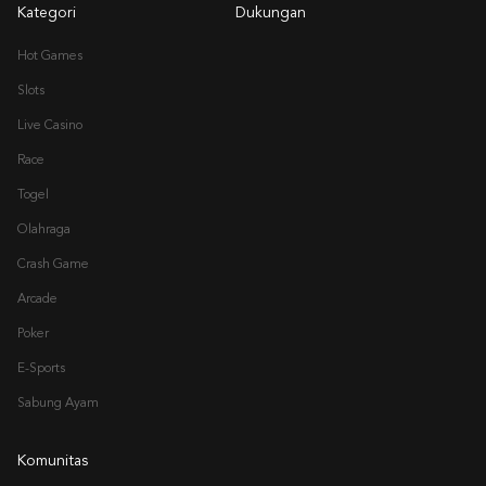
Kategori
Dukungan
Hot Games
Slots
Live Casino
Race
Togel
Olahraga
Crash Game
Arcade
Poker
E-Sports
Sabung Ayam
Komunitas