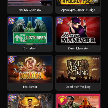
Kiss My Chainsaw
Apocalypse Super xNudge
Disturbed
Karen Maneater
The Border
Dead Men Walking