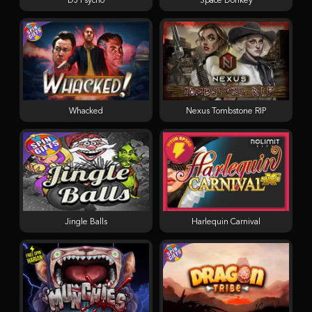
DJ Psycho
Space Donkey
Whacked
Nexus Tombstone RIP
Jingle Balls
Harlequin Carnival