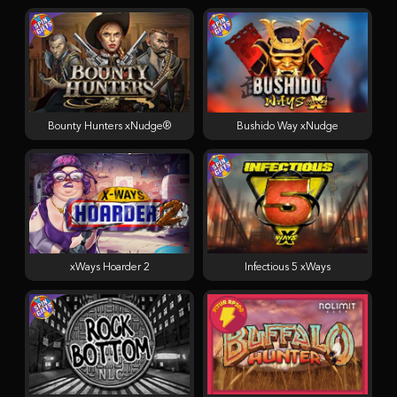
Bounty Hunters xNudge®
Bushido Way xNudge
xWays Hoarder 2
Infectious 5 xWays