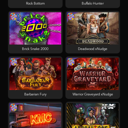
Rock Bottom
Buffalo Hunter
Brick Snake 2000
Deadwood xNudge
Barbarian Fury
Warrior Graveyard xNudge