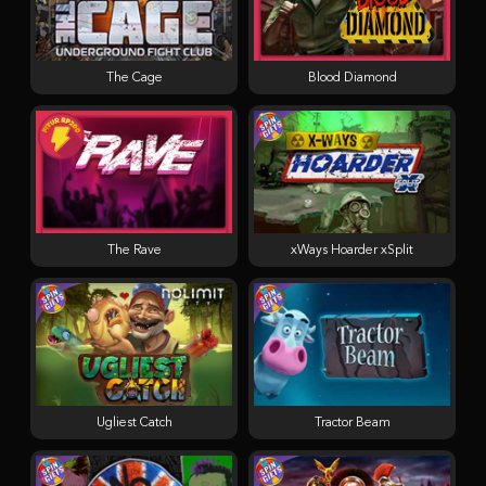
The Cage
Blood Diamond
The Rave
xWays Hoarder xSplit
Ugliest Catch
Tractor Beam