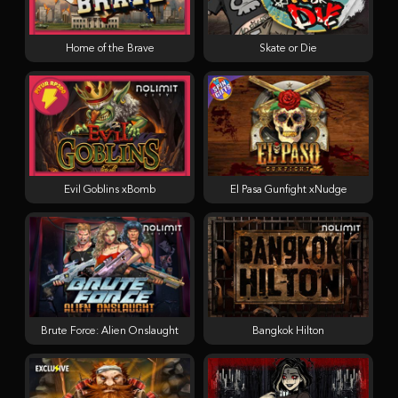
Home of the Brave
Skate or Die
Evil Goblins xBomb
El Pasa Gunfight xNudge
Brute Force: Alien Onslaught
Bangkok Hilton