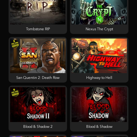
Tombstone RIP
Nexus The Crypt
San Quentin 2: Death Row
Highway to Hell
Blood & Shadow 2
Blood & Shadow