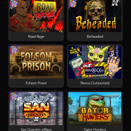
Road Rage
Beheaded
Folsom Prison
Nexus Outsourced
San Quentin xWays
Gator Hunters