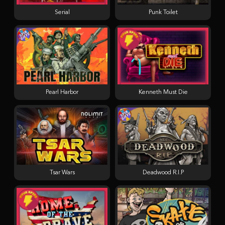
Serial
Punk Toilet
Pearl Harbor
Kenneth Must Die
Tsar Wars
Deadwood R.I.P