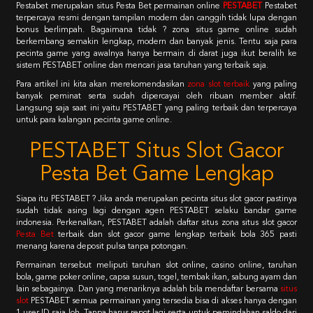
Pestabet merupakan situs Pesta Bet permainan online
PESTABET
Pestabet
terpercaya resmi dengan tampilan modern dan canggih tidak lupa dengan
bonus berlimpah. Bagaimana tidak ? zona situs game online sudah
berkembang semakin lengkap, modern dan banyak jenis. Tentu saja para
pecinta game yang awalnya hanya bermain di darat juga ikut beralih ke
sistem PESTABET online dan mencari jasa taruhan yang terbaik saja.
Para artikel ini kita akan merekomendasikan
zona slot terbaik
yang paling
banyak peminat serta sudah dipercayai oleh ribuan member aktif.
Langsung saja saat ini yaitu PESTABET yang paling terbaik dan terpercaya
untuk para kalangan pecinta game online.
PESTABET Situs Slot Gacor
Pesta Bet Game Lengkap
Siapa itu PESTABET ? Jika anda merupakan pecinta situs slot gacor pastinya
sudah tidak asing lagi dengan agen PESTABET selaku bandar game
indonesia. Perkenalkan, PESTABET adalah daftar situs zona situs slot gacor
Pesta Bet
terbaik dan slot gacor game lengkap terbaik bola 365 pasti
menang karena deposit pulsa tanpa potongan.
Permainan tersebut meliputi taruhan slot online, casino online, taruhan
bola, game poker online, capsa susun, togel, tembak ikan, sabung ayam dan
lain sebagainya. Dan yang menariknya adalah bila mendaftar bersama
situs
slot
PESTABET semua permainan yang tersedia bisa di akses hanya dengan