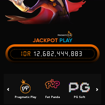
JACKPOT
PLAY
IDR
12,682,444,883
Pragmatic Play
Fat Panda
PG Soft
Slot