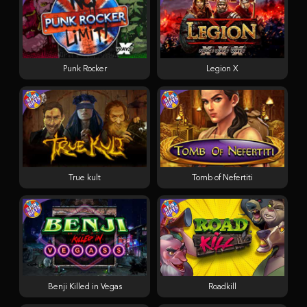
Punk Rocker
Legion X
True kult
Tomb of Nefertiti
Benji Killed in Vegas
Roadkill