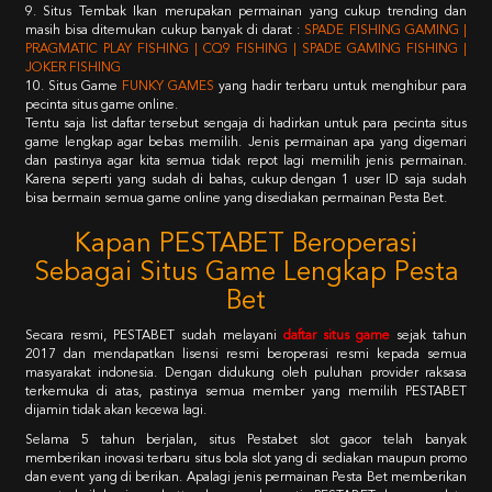
9. Situs Tembak Ikan merupakan permainan yang cukup trending dan
masih bisa ditemukan cukup banyak di darat :
SPADE FISHING GAMING |
PRAGMATIC PLAY FISHING | CQ9 FISHING | SPADE GAMING FISHING |
JOKER FISHING
10. Situs Game
FUNKY GAMES
yang hadir terbaru untuk menghibur para
pecinta situs game online.
Tentu saja list daftar tersebut sengaja di hadirkan untuk para pecinta situs
game lengkap agar bebas memilih. Jenis permainan apa yang digemari
dan pastinya agar kita semua tidak repot lagi memilih jenis permainan.
Karena seperti yang sudah di bahas, cukup dengan 1 user ID saja sudah
bisa bermain semua game online yang disediakan permainan Pesta Bet.
Kapan PESTABET Beroperasi
Sebagai Situs Game Lengkap Pesta
Bet
Secara resmi, PESTABET sudah melayani
daftar situs game
sejak tahun
2017 dan mendapatkan lisensi resmi beroperasi resmi kepada semua
masyarakat indonesia. Dengan didukung oleh puluhan provider raksasa
terkemuka di atas, pastinya semua member yang memilih PESTABET
dijamin tidak akan kecewa lagi.
Selama 5 tahun berjalan, situs Pestabet slot gacor telah banyak
memberikan inovasi terbaru situs bola slot yang di sediakan maupun promo
dan event yang di berikan. Apalagi jenis permainan Pesta Bet memberikan