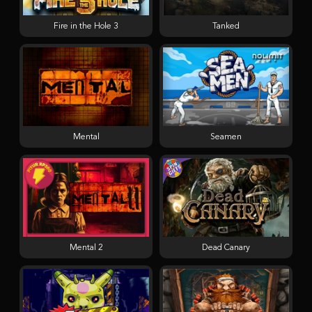
Fire in the Hole 3
Tanked
Mental
Seamen
Mental 2
Dead Canary