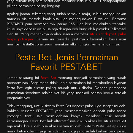
yang terbaik bagi para bettor dan member setia PESTABET denganupdate
pilihan permainan paling lengkap.
Apalagi jaman sekarang yang sudah semakin maju, selain menggunakan
transaksi via metode bank bisa juga menggunakan E wallet . Bersama
PESTABET para member mix parlay 365 juga bisa melakukan transaksi
khususnya deposit via pulsa saja dengan didukung oleh provider Telkomsel
Dan XL. Yang menariknya adalah semua member
situs slot deposit pulsa
tanpa potongan
.
Semua ini tersedia pastinya dikarenakan basis agar
member PestaBet bisa terus memaksimalkan tingkat kemenangan nya.
Pesta Bet Jenis Permainan
Favorit PESTABET
Jaman sekarang ini
Pesta Bet
memang menjadi permainan yang sudah
mendominasi. Bagaimana tidak, jenis permainan ini memberikan layanan
Pesta Bet login sistem paling mudah untuk dicoba. Dengan primadona
permainan favoritnya adalah slot 88 yang menjadi barisan kedua setelah
pragmatic play.
Tidak tanggung, untuk sistem Pesta Bet deposit pulsa juga sangat mudah.
Bahkan bersama PESTABET yang mempromosikan deposit pulsa tanpa
potongan tentu saja memudahkan banyak member untuk meraih
kemenangan. Pesta Bet link alternatif nya cukup akses ke situs PestaBet
saja maka kita sudah bisa akses secara mudah. Sistem Pesta Bet apk juga
mengikuti modern nya jaman dan teknologi yang sudah berkembang pesat