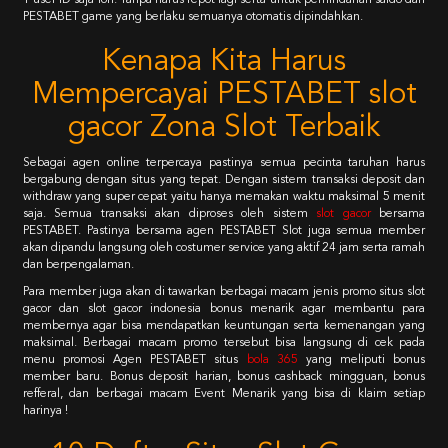
1 user ID saja loh. Tanpa harus repot lagi serta untuk pemindahan saldo dari
PESTABET game yang berlaku semuanya otomatis dipindahkan.
Kenapa Kita Harus
Mempercayai PESTABET slot
gacor Zona Slot Terbaik
Sebagai agen online terpercaya pastinya semua pecinta taruhan harus
bergabung dengan situs yang tepat. Dengan sistem transaksi deposit dan
withdraw yang super cepat yaitu hanya memakan waktu maksimal 5 menit
saja. Semua transaksi akan diproses oleh sistem
slot gacor
bersama
PESTABET. Pastinya bersama agen PESTABET Slot juga semua member
akan dipandu langsung oleh costumer service yang aktif 24 jam serta ramah
dan berpengalaman.
Para member juga akan di tawarkan berbagai macam jenis promo situs slot
gacor dan slot gacor indonesia bonus menarik agar membantu para
membernya agar bisa mendapatkan keuntungan serta kemenangan yang
maksimal. Berbagai macam promo tersebut bisa langsung di cek pada
menu promosi Agen PESTABET situs
bola 365
yang meliputi bonus
member baru. Bonus deposit harian, bonus cashback mingguan, bonus
refferal, dan berbagai macam Event Menarik yang bisa di klaim setiap
harinya !