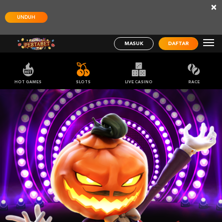
×
UNDUH
MASUK
DAFTAR
HOT GAMES
SLOTS
LIVE CASINO
RACE