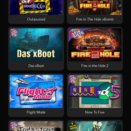
Outsourced
Fire In The Hole xBomb
Das xBoot
Fire in the Hole 2
Flight Mode
Nine To Five