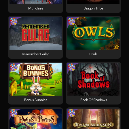
Munchies
Dragon Tribe
Remember Gulag
Owls
Bonus Bunnies
Book Of Shadows