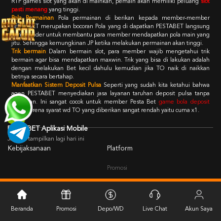
RTP games slot yang akan di mainkan, pemain akan memiliki peluang
slot
pasti menang
yang tinggi.
Pola Permainan
Pola permainan di berikan kepada member-member
PESTABET merupakan bocoran Pola yang di dapatkan PESTABET langsung
dari provider untuk membantu para member mendapatkan pola main yang
jitu. Sehingga kemungkinan JP ketika melakukan permainan akan tinggi.
Trik bermain
Dalam bermain slot, para member wajib mengetahui trik
bermain agar bisa mendapatkan maxwin. Trik yang bisa di lakukan adalah
dengan melakukan Bet kecil dahulu kemudian jika TO naik di naikkan
betnya secara bertahap.
Manfaatkan Sistem Deposit Pulsa
Seperti yang sudah kita ketahui bahwa
agen PESTABET menyediakan jasa layanan taruhan deposit pulsa tanpa
potongan. Ini sangat cocok untuk member Pesta Bet
game bola deposit
pulsa
karena syarat wd TO yang diberikan sangat rendah yaitu cuma x1.
PESTABET Aplikasi Mobile
Jangan tampilkan lagi hari ini
Kebijaksanaan
Platform
Promosi
Loyalty
Beranda
Promosi
Depo/WD
Live Chat
Akun Saya
Kategori
Dukungan