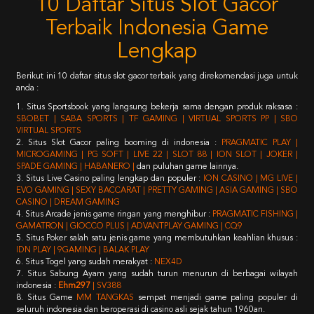
10 Daftar Situs Slot Gacor
Terbaik Indonesia Game
Lengkap
Berikut ini 10 daftar situs slot gacor terbaik yang direkomendasi juga untuk
anda :
1. Situs Sportsbook yang langsung bekerja sama dengan produk raksasa :
SBOBET | SABA SPORTS | TF GAMING | VIRTUAL SPORTS PP | SBO
VIRTUAL SPORTS
2. Situs Slot Gacor paling booming di indonesia :
PRAGMATIC PLAY |
MICROGAMING | PG SOFT | LIVE 22 | SLOT 88 | ION SLOT | JOKER |
SPADE GAMING | HABANERO |
dan puluhan game lainnya.
3. Situs Live Casino paling lengkap dan populer :
ION CASINO | MG LIVE |
EVO GAMING | SEXY BACCARAT | PRETTY GAMING | ASIA GAMING | SBO
CASINO | DREAM GAMING
4. Situs Arcade jenis game ringan yang menghibur :
PRAGMATIC FISHING |
GAMATRON | GIOCCO PLUS | ADVANTPLAY GAMING | CQ9
5. Situs Poker salah satu jenis game yang membutuhkan keahlian khusus :
IDN PLAY | 9GAMING | BALAK PLAY
6. Situs Togel yang sudah merakyat :
NEX4D
7. Situs Sabung Ayam yang sudah turun menurun di berbagai wilayah
indonesia :
Ehm297
| SV388
8. Situs Game
MM TANGKAS
sempat menjadi game paling populer di
seluruh indonesia dan beroperasi di casino asli sejak tahun 1960an.