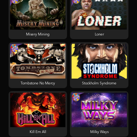
Misery Mining
Loner
Tombstone No Mercy
Stockholm Syndrome
Kill Em All
Milky Ways