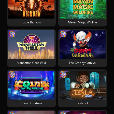
Little Bighorn
Mayan Magic Wildfire
Manhattan Goes Wild
The Creepy Carnival
Coins of Fortune
Tesla Jolt