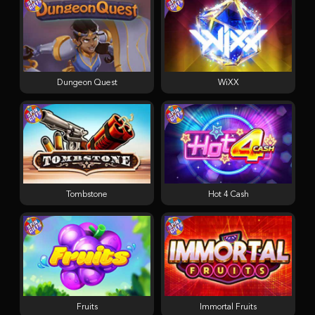
Dungeon Quest
WiXX
Tombstone
Hot 4 Cash
Fruits
Immortal Fruits