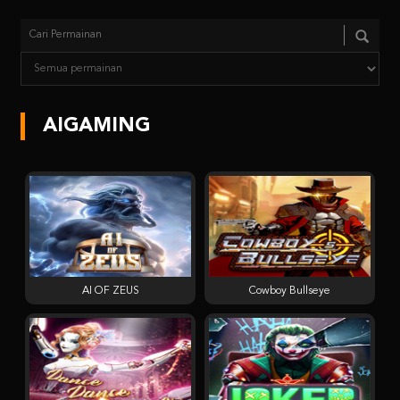
AIGAMING
AI OF ZEUS
Cowboy Bullseye