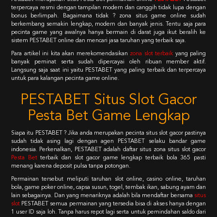
terpercaya resmi dengan tampilan modern dan canggih tidak lupa dengan
bonus berlimpah. Bagaimana tidak ? zona situs game online sudah
berkembang semakin lengkap, modern dan banyak jenis. Tentu saja para
pecinta game yang awalnya hanya bermain di darat juga ikut beralih ke
sistem PESTABET online dan mencari jasa taruhan yang terbaik saja.
Para artikel ini kita akan merekomendasikan
zona slot terbaik
yang paling
banyak peminat serta sudah dipercayai oleh ribuan member aktif.
Langsung saja saat ini yaitu PESTABET yang paling terbaik dan terpercaya
untuk para kalangan pecinta game online.
PESTABET Situs Slot Gacor
Pesta Bet Game Lengkap
Siapa itu PESTABET ? Jika anda merupakan pecinta situs slot gacor pastinya
sudah tidak asing lagi dengan agen PESTABET selaku bandar game
indonesia. Perkenalkan, PESTABET adalah daftar situs zona situs slot gacor
Pesta Bet
terbaik dan slot gacor game lengkap terbaik bola 365 pasti
menang karena deposit pulsa tanpa potongan.
Permainan tersebut meliputi taruhan slot online, casino online, taruhan
bola, game poker online, capsa susun, togel, tembak ikan, sabung ayam dan
lain sebagainya. Dan yang menariknya adalah bila mendaftar bersama
situs
slot
PESTABET semua permainan yang tersedia bisa di akses hanya dengan
1 user ID saja loh. Tanpa harus repot lagi serta untuk pemindahan saldo dari