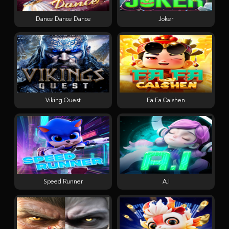
Dance Dance Dance
Joker
Viking Quest
Fa Fa Caishen
Speed Runner
A.I