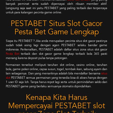
banyak peminat serta sudah dipercayai oleh ribuan member aktif.
Langsung saja saat ini yaitu PESTABET yang paling terbaik dan terpercaya
untuk para kalangan pecinta game online.
PESTABET Situs Slot Gacor
Pesta Bet Game Lengkap
Siapa itu PESTABET ? Jika anda merupakan pecinta situs slot gacor pastinya
sudah tidak asing lagi dengan agen PESTABET selaku bandar game
indonesia. Perkenalkan, PESTABET adalah daftar situs zona situs slot gacor
Pesta Bet
terbaik dan slot gacor game lengkap terbaik bola 365 pasti
menang karena deposit pulsa tanpa potongan.
Permainan tersebut meliputi taruhan slot online, casino online, taruhan
bola, game poker online, capsa susun, togel, tembak ikan, sabung ayam dan
lain sebagainya. Dan yang menariknya adalah bila mendaftar bersama
situs
slot
PESTABET semua permainan yang tersedia bisa di akses hanya dengan
1 user ID saja loh. Tanpa harus repot lagi serta untuk pemindahan saldo dari
PESTABET game yang berlaku semuanya otomatis dipindahkan.
Kenapa Kita Harus
Mempercayai PESTABET slot