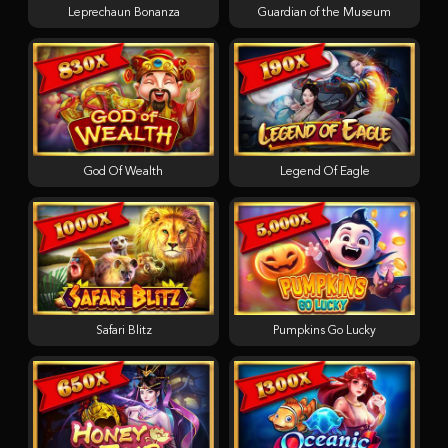
Leprechaun Bonanza
Guardian of the Museum
God Of Wealth
Legend Of Eagle
Safari Blitz
Pumpkins Go Lucky