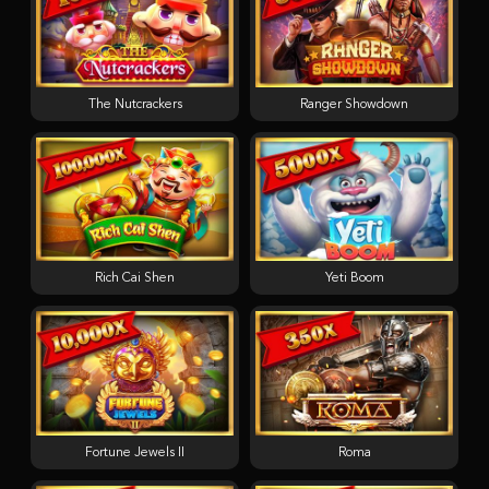
The Nutcrackers
Ranger Showdown
Rich Cai Shen
Yeti Boom
Fortune Jewels II
Roma