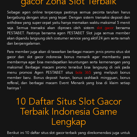
gacor Zona Slot Terbaik
Sebagai agen online terpercaya pastinya semua pecinta taruhan harus
bergabung dengan situs yang tepat. Dengan sistem transaksi deposit dan
withdraw yang super cepat yaitu hanya memakan waktu maksimal 5 menit
saja. Semua transaksi akan diproses oleh sistem
slot gacor
bersama
PESTABET. Pastinya bersama agen PESTABET Slot juga semua member
akan dipandu langsung oleh costumer service yang aktif 24 jam serta ramah
dan berpengalaman.
Para member juga akan di tawarkan berbagai macam jenis promo situs slot
gacor dan slot gacor indonesia bonus menarik agar membantu para
membernya agar bisa mendapatkan keuntungan serta kemenangan yang
maksimal. Berbagai macam promo tersebut bisa langsung di cek pada
menu promosi Agen PESTABET situs
bola 365
yang meliputi bonus
member baru. Bonus deposit harian, bonus cashback mingguan, bonus
refferal, dan berbagai macam Event Menarik yang bisa di klaim setiap
harinya !
10 Daftar Situs Slot Gacor
Terbaik Indonesia Game
Lengkap
Berikut ini 10 daftar situs slot gacor terbaik yang direkomendasi juga untuk