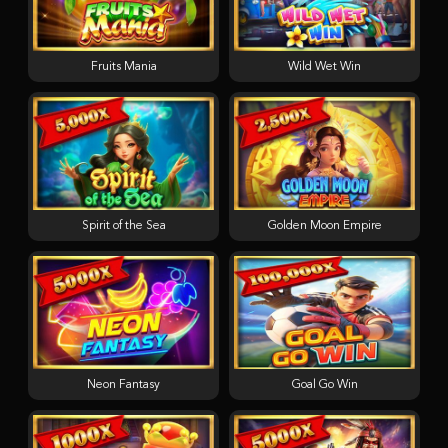
Fruits Mania
Wild Wet Win
Spirit of the Sea
Golden Moon Empire
Neon Fantasy
Goal Go Win