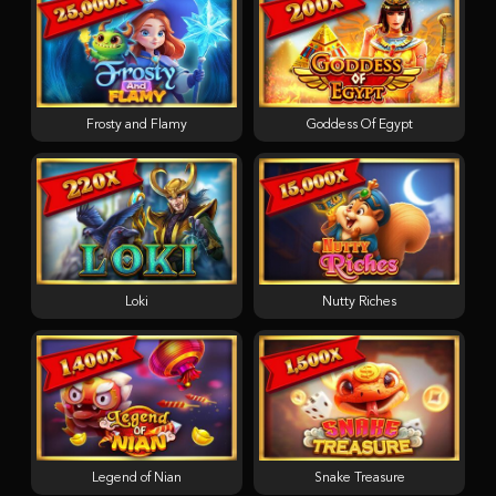
Frosty and Flamy
Goddess Of Egypt
Loki
Nutty Riches
Legend of Nian
Snake Treasure