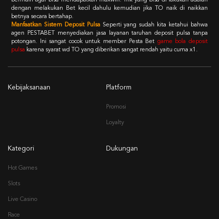
dengan melakukan Bet kecil dahulu kemudian jika TO naik di naikkan
betnya secara bertahap.
Manfaatkan Sistem Deposit Pulsa
Seperti yang sudah kita ketahui bahwa
agen PESTABET menyediakan jasa layanan taruhan deposit pulsa tanpa
potongan. Ini sangat cocok untuk member Pesta Bet
game bola deposit
pulsa
karena syarat wd TO yang diberikan sangat rendah yaitu cuma x1.
Kebijaksanaan
Platform
Promosi
Loyalty
Kategori
Dukungan
Hot Games
Slots
Live Casino
Race