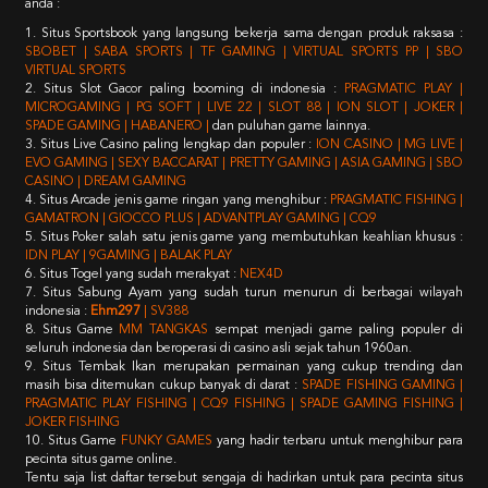
anda :
1. Situs Sportsbook yang langsung bekerja sama dengan produk raksasa :
SBOBET | SABA SPORTS | TF GAMING | VIRTUAL SPORTS PP | SBO
VIRTUAL SPORTS
2. Situs Slot Gacor paling booming di indonesia :
PRAGMATIC PLAY |
MICROGAMING | PG SOFT | LIVE 22 | SLOT 88 | ION SLOT | JOKER |
SPADE GAMING | HABANERO |
dan puluhan game lainnya.
3. Situs Live Casino paling lengkap dan populer :
ION CASINO | MG LIVE |
EVO GAMING | SEXY BACCARAT | PRETTY GAMING | ASIA GAMING | SBO
CASINO | DREAM GAMING
4. Situs Arcade jenis game ringan yang menghibur :
PRAGMATIC FISHING |
GAMATRON | GIOCCO PLUS | ADVANTPLAY GAMING | CQ9
5. Situs Poker salah satu jenis game yang membutuhkan keahlian khusus :
IDN PLAY | 9GAMING | BALAK PLAY
6. Situs Togel yang sudah merakyat :
NEX4D
7. Situs Sabung Ayam yang sudah turun menurun di berbagai wilayah
indonesia :
Ehm297
| SV388
8. Situs Game
MM TANGKAS
sempat menjadi game paling populer di
seluruh indonesia dan beroperasi di casino asli sejak tahun 1960an.
9. Situs Tembak Ikan merupakan permainan yang cukup trending dan
masih bisa ditemukan cukup banyak di darat :
SPADE FISHING GAMING |
PRAGMATIC PLAY FISHING | CQ9 FISHING | SPADE GAMING FISHING |
JOKER FISHING
10. Situs Game
FUNKY GAMES
yang hadir terbaru untuk menghibur para
pecinta situs game online.
Tentu saja list daftar tersebut sengaja di hadirkan untuk para pecinta situs