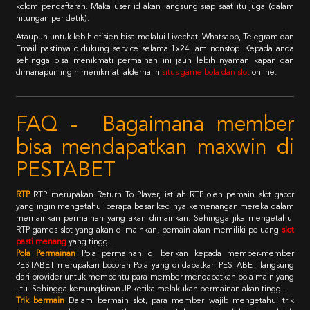
kolom pendaftaran. Maka user id akan langsung siap saat itu juga (dalam
hitungan per detik).
Ataupun untuk lebih efisien bisa melalui Livechat, Whatsapp, Telegram dan
Email pastinya didukung service selama 1x24 jam nonstop. Kepada anda
sehingga bisa menikmati permainan ini jauh lebih nyaman kapan dan
dimanapun ingin menikmati aldernalin
situs game bola dan slot
online.
FAQ - Bagaimana member
bisa mendapatkan maxwin di
PESTABET
RTP
RTP merupakan Return To Player, istilah RTP oleh pemain slot gacor
yang ingin mengetahui berapa besar kecilnya kemenangan mereka dalam
memainkan permainan yang akan dimainkan. Sehingga jika mengetahui
RTP games slot yang akan di mainkan, pemain akan memiliki peluang
slot
pasti menang
yang tinggi.
Pola Permainan
Pola permainan di berikan kepada member-member
PESTABET merupakan bocoran Pola yang di dapatkan PESTABET langsung
dari provider untuk membantu para member mendapatkan pola main yang
jitu. Sehingga kemungkinan JP ketika melakukan permainan akan tinggi.
Trik bermain
Dalam bermain slot, para member wajib mengetahui trik