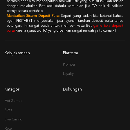
bermain agar bisa mendapatkan maxwin. Trik yang bisa di lakukan adalah
dengan melakukan Bet kecil dahulu kemudian jika TO naik di naikkan
betnya secara bertahap.
Manfaatkan Sistem Deposit Pulsa
Seperti yang sudah kita ketahui bahwa
agen PESTABET menyediakan jasa layanan taruhan deposit pulsa tanpa
potongan. Ini sangat cocok untuk member Pesta Bet
game bola deposit
pulsa
karena syarat wd TO yang diberikan sangat rendah yaitu cuma x1.
Kebijaksanaan
Platform
Promosi
Loyalty
Kategori
Dukungan
Hot Games
Slots
Live Casino
Race