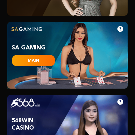
SA GAMING
MAIN
568WIN
CASINO