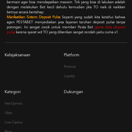
bermain agar bisa mendapatkan maxwin. Trik yang bisa di lakukan adalah
dengan melakukan Bet kecil dahulu kemudian jika TO naik di naikkan
betnya secara bertahap.
Manfaatkan Sistem Deposit Pulsa
Seperti yang sudah kita ketahui bahwa
agen PESTABET menyediakan jasa layanan taruhan deposit pulsa tanpa
potongan. Ini sangat cocok untuk member Pesta Bet
game bola deposit
pulsa
karena syarat wd TO yang diberikan sangat rendah yaitu cuma x1.
Kebijaksanaan
Platform
Promosi
Loyalty
Kategori
Dukungan
Hot Games
Slots
Live Casino