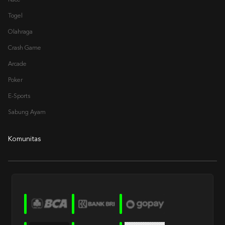
Race
Togel
Olahraga
Crash Game
Arcade
Poker
E-Sports
Sabung Ayam
Komunitas