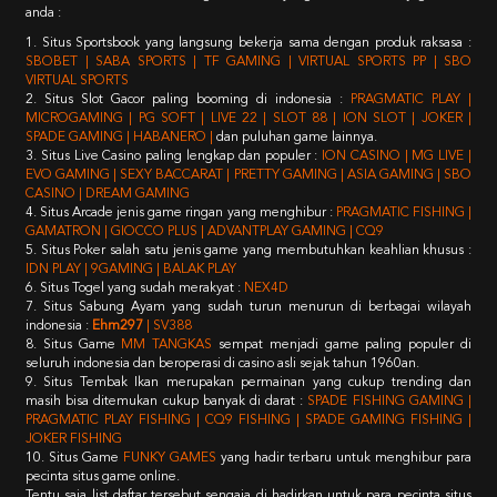
anda :
1. Situs Sportsbook yang langsung bekerja sama dengan produk raksasa :
SBOBET | SABA SPORTS | TF GAMING | VIRTUAL SPORTS PP | SBO
VIRTUAL SPORTS
2. Situs Slot Gacor paling booming di indonesia :
PRAGMATIC PLAY |
MICROGAMING | PG SOFT | LIVE 22 | SLOT 88 | ION SLOT | JOKER |
SPADE GAMING | HABANERO |
dan puluhan game lainnya.
3. Situs Live Casino paling lengkap dan populer :
ION CASINO | MG LIVE |
EVO GAMING | SEXY BACCARAT | PRETTY GAMING | ASIA GAMING | SBO
CASINO | DREAM GAMING
4. Situs Arcade jenis game ringan yang menghibur :
PRAGMATIC FISHING |
GAMATRON | GIOCCO PLUS | ADVANTPLAY GAMING | CQ9
5. Situs Poker salah satu jenis game yang membutuhkan keahlian khusus :
IDN PLAY | 9GAMING | BALAK PLAY
6. Situs Togel yang sudah merakyat :
NEX4D
7. Situs Sabung Ayam yang sudah turun menurun di berbagai wilayah
indonesia :
Ehm297
| SV388
8. Situs Game
MM TANGKAS
sempat menjadi game paling populer di
seluruh indonesia dan beroperasi di casino asli sejak tahun 1960an.
9. Situs Tembak Ikan merupakan permainan yang cukup trending dan
masih bisa ditemukan cukup banyak di darat :
SPADE FISHING GAMING |
PRAGMATIC PLAY FISHING | CQ9 FISHING | SPADE GAMING FISHING |
JOKER FISHING
10. Situs Game
FUNKY GAMES
yang hadir terbaru untuk menghibur para
pecinta situs game online.
Tentu saja list daftar tersebut sengaja di hadirkan untuk para pecinta situs