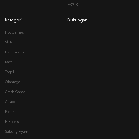
Loyalty
Kategori
Dukungan
Hot Games
Slots
Live Casino
Race
Togel
Olahraga
Crash Game
Arcade
Poker
E-Sports
Sabung Ayam