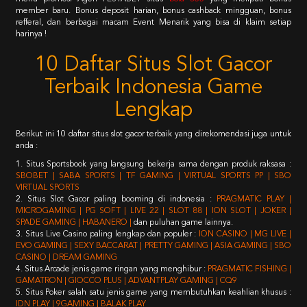
member baru. Bonus deposit harian, bonus cashback mingguan, bonus
refferal, dan berbagai macam Event Menarik yang bisa di klaim setiap
harinya !
10 Daftar Situs Slot Gacor
Terbaik Indonesia Game
Lengkap
Berikut ini 10 daftar situs slot gacor terbaik yang direkomendasi juga untuk
anda :
1. Situs Sportsbook yang langsung bekerja sama dengan produk raksasa :
SBOBET | SABA SPORTS | TF GAMING | VIRTUAL SPORTS PP | SBO
VIRTUAL SPORTS
2. Situs Slot Gacor paling booming di indonesia :
PRAGMATIC PLAY |
MICROGAMING | PG SOFT | LIVE 22 | SLOT 88 | ION SLOT | JOKER |
SPADE GAMING | HABANERO |
dan puluhan game lainnya.
3. Situs Live Casino paling lengkap dan populer :
ION CASINO | MG LIVE |
EVO GAMING | SEXY BACCARAT | PRETTY GAMING | ASIA GAMING | SBO
CASINO | DREAM GAMING
4. Situs Arcade jenis game ringan yang menghibur :
PRAGMATIC FISHING |
GAMATRON | GIOCCO PLUS | ADVANTPLAY GAMING | CQ9
5. Situs Poker salah satu jenis game yang membutuhkan keahlian khusus :
IDN PLAY | 9GAMING | BALAK PLAY