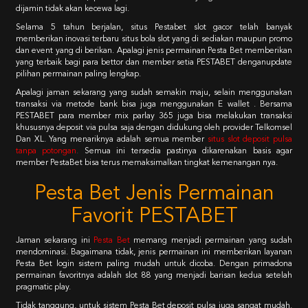
dijamin tidak akan kecewa lagi.
Selama 5 tahun berjalan, situs Pestabet slot gacor telah banyak
memberikan inovasi terbaru situs bola slot yang di sediakan maupun promo
dan event yang di berikan. Apalagi jenis permainan Pesta Bet memberikan
yang terbaik bagi para bettor dan member setia PESTABET denganupdate
pilihan permainan paling lengkap.
Apalagi jaman sekarang yang sudah semakin maju, selain menggunakan
transaksi via metode bank bisa juga menggunakan E wallet . Bersama
PESTABET para member mix parlay 365 juga bisa melakukan transaksi
khususnya deposit via pulsa saja dengan didukung oleh provider Telkomsel
Dan XL. Yang menariknya adalah semua member
situs slot deposit pulsa
tanpa potongan
.
Semua ini tersedia pastinya dikarenakan basis agar
member PestaBet bisa terus memaksimalkan tingkat kemenangan nya.
Pesta Bet Jenis Permainan
Favorit PESTABET
Jaman sekarang ini
Pesta Bet
memang menjadi permainan yang sudah
mendominasi. Bagaimana tidak, jenis permainan ini memberikan layanan
Pesta Bet login sistem paling mudah untuk dicoba. Dengan primadona
permainan favoritnya adalah slot 88 yang menjadi barisan kedua setelah
pragmatic play.
Tidak tanggung, untuk sistem Pesta Bet deposit pulsa juga sangat mudah.