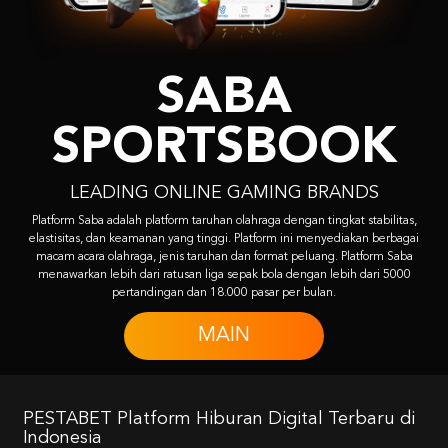
SABA
SPORTSBOOK
LEADING ONLINE GAMING BRANDS
Platform Saba adalah platform taruhan olahraga dengan tingkat stabilitas,
elastisitas, dan keamanan yang tinggi. Platform ini menyediakan berbagai
macam acara olahraga, jenis taruhan dan format peluang. Platform Saba
menawarkan lebih dari ratusan liga sepak bola dengan lebih dari 5000
pertandingan dan 18.000 pasar per bulan.
MAIN
PESTABET Platform Hiburan Digital Terbaru di
Indonesia