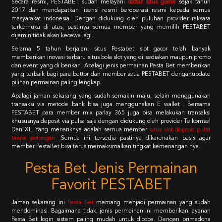
Secara resmi, PESTABET sudah melayani
daftar situs game
sejak tahun
2017 dan mendapatkan lisensi resmi beroperasi resmi kepada semua
masyarakat indonesia. Dengan didukung oleh puluhan provider raksasa
terkemuka di atas, pastinya semua member yang memilih PESTABET
dijamin tidak akan kecewa lagi.
Selama 5 tahun berjalan, situs Pestabet slot gacor telah banyak
memberikan inovasi terbaru situs bola slot yang di sediakan maupun promo
dan event yang di berikan. Apalagi jenis permainan Pesta Bet memberikan
yang terbaik bagi para bettor dan member setia PESTABET denganupdate
pilihan permainan paling lengkap.
Apalagi jaman sekarang yang sudah semakin maju, selain menggunakan
transaksi via metode bank bisa juga menggunakan E wallet . Bersama
PESTABET para member mix parlay 365 juga bisa melakukan transaksi
khususnya deposit via pulsa saja dengan didukung oleh provider Telkomsel
Dan XL. Yang menariknya adalah semua member
situs slot deposit pulsa
tanpa potongan
.
Semua ini tersedia pastinya dikarenakan basis agar
member PestaBet bisa terus memaksimalkan tingkat kemenangan nya.
Pesta Bet Jenis Permainan
Favorit PESTABET
Jaman sekarang ini
Pesta Bet
memang menjadi permainan yang sudah
mendominasi. Bagaimana tidak, jenis permainan ini memberikan layanan
Pesta Bet login sistem paling mudah untuk dicoba. Dengan primadona