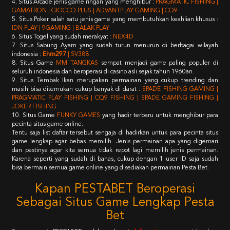
4. Situs Arcade jenis game ringan yang menghibur :
PRAGMATIC FISHING |
GAMATRON | GIOCCO PLUS | ADVANTPLAY GAMING | CQ9
5. Situs Poker salah satu jenis game yang membutuhkan keahlian khusus :
IDN PLAY | 9GAMING | BALAK PLAY
6. Situs Togel yang sudah merakyat :
NEX4D
7. Situs Sabung Ayam yang sudah turun menurun di berbagai wilayah
indonesia :
Ehm297
| SV388
8. Situs Game
MM TANGKAS
sempat menjadi game paling populer di
seluruh indonesia dan beroperasi di casino asli sejak tahun 1960an.
9. Situs Tembak Ikan merupakan permainan yang cukup trending dan
masih bisa ditemukan cukup banyak di darat :
SPADE FISHING GAMING |
PRAGMATIC PLAY FISHING | CQ9 FISHING | SPADE GAMING FISHING |
JOKER FISHING
10. Situs Game
FUNKY GAMES
yang hadir terbaru untuk menghibur para
pecinta situs game online.
Tentu saja list daftar tersebut sengaja di hadirkan untuk para pecinta situs
game lengkap agar bebas memilih. Jenis permainan apa yang digemari
dan pastinya agar kita semua tidak repot lagi memilih jenis permainan.
Karena seperti yang sudah di bahas, cukup dengan 1 user ID saja sudah
bisa bermain semua game online yang disediakan permainan Pesta Bet.
Kapan PESTABET Beroperasi
Sebagai Situs Game Lengkap Pesta
Bet