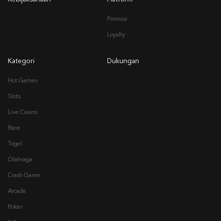
Promosi
Loyalty
Kategori
Dukungan
Hot Games
Slots
Live Casino
Race
Togel
Olahraga
Crash Game
Arcade
Poker