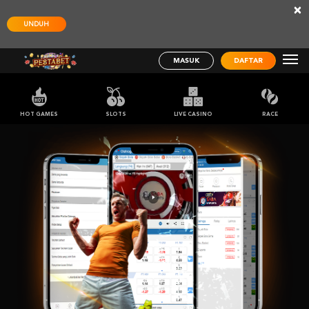
×
UNDUH
MASUK
DAFTAR
HOT GAMES
SLOTS
LIVE CASINO
RACE