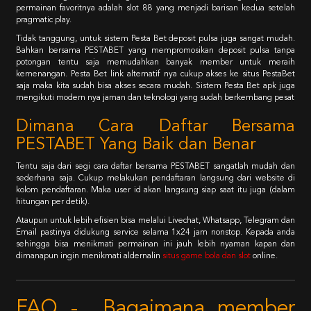
permainan favoritnya adalah slot 88 yang menjadi barisan kedua setelah
pragmatic play.
Tidak tanggung, untuk sistem Pesta Bet deposit pulsa juga sangat mudah.
Bahkan bersama PESTABET yang mempromosikan deposit pulsa tanpa
potongan tentu saja memudahkan banyak member untuk meraih
kemenangan. Pesta Bet link alternatif nya cukup akses ke situs PestaBet
saja maka kita sudah bisa akses secara mudah. Sistem Pesta Bet apk juga
mengikuti modern nya jaman dan teknologi yang sudah berkembang pesat
Dimana Cara Daftar Bersama
PESTABET Yang Baik dan Benar
Tentu saja dari segi cara daftar bersama PESTABET sangatlah mudah dan
sederhana saja. Cukup melakukan pendaftaran langsung dari website di
kolom pendaftaran. Maka user id akan langsung siap saat itu juga (dalam
hitungan per detik).
Ataupun untuk lebih efisien bisa melalui Livechat, Whatsapp, Telegram dan
Email pastinya didukung service selama 1x24 jam nonstop. Kepada anda
sehingga bisa menikmati permainan ini jauh lebih nyaman kapan dan
dimanapun ingin menikmati aldernalin
situs game bola dan slot
online.
FAQ - Bagaimana member